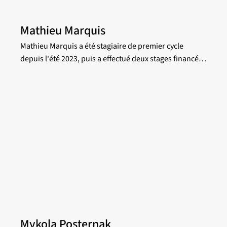
Mathieu Marquis
Mathieu Marquis a été stagiaire de premier cycle
depuis l'été 2023, puis a effectué deux stages financés
par des bourses du CRSNG. Sous la supervision du
professeur Gilles Joncas, il a mesuré pour la première
fois la turbulence de la région HII Sh2-158 pixel à pixel
avec des données du Téléscope Canada France Hawaii
et de l'Observatoire du Mont-Mégantic. Il s'est
intéressé également aux mécanismes de formation de
l'hydrogène moléculaire avec des données radio de
l'émission de la molécule CO provenant du Onsala
Space Observatory, en Suède. Passionné par la
programmation et l'informatique, Mathieu ne cesse
d'apprendre et d'explorer de nouveaux univers.
Mykola Posternak