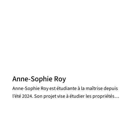
Anne-Sophie Roy
Anne-Sophie Roy est étudiante à la maîtrise depuis
l’été 2024. Son projet vise à étudier les propriétés
physiques des amas stellaires de la galaxie irrégulière
NGC 4449 à partir des données de SITELLE. Ce projet
de recherche a été entamé à l’hiver 2024 dans le cadre
du cours Projet 1 au baccalauréat en physique. En
plus d’être récipiendaire de la bourse ESSOR Hubert-