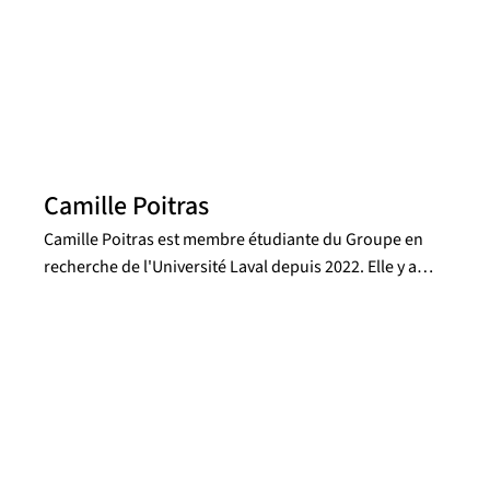
Reeves en 2024, Anne-Sophie occupe le poste de
représentante des étudiant.e.s du groupe de
recherche en astrophysique de l’Université Laval au
sein du conseil d’administration de la corporation de
l’observatoire du Mont-Cosmos.
Camille Poitras
Camille Poitras est membre étudiante du Groupe en
recherche de l'Université Laval depuis 2022. Elle y a
d'abord effectué un stage sur la classification de
spectres stellaires, suivi d'un second consacré aux
régions de formation stellaire et à l'évolution chimique
de deux galaxies en interaction. Depuis mai 2024, elle
poursuit une maîtrise en recherche, financée par une
bourse du FRQNT. Ses recherches portent sur l’étude
des nébuleuses filamenteuses associées aux galaxies
les plus brillantes des amas (BCG), en se concentrant