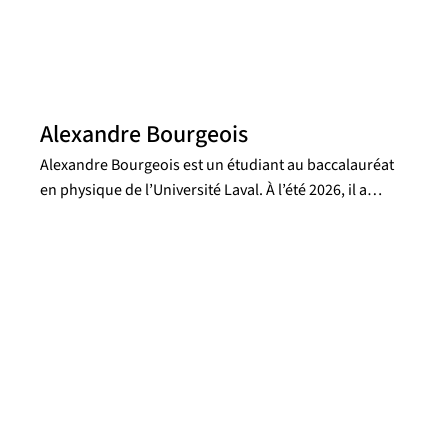
Alexandre Bourgeois
Alexandre Bourgeois est un étudiant au baccalauréat
en physique de l’Université Laval. À l’été 2026, il a
effectué un stage de recherche financé par la Bourse
de recherche de premier Cycle (BRPC) du CRSNG, sous
la supervision de la professeure Marie-Lou Gendron-
Marsolais. Le projet de recherche portait sur l’analyse
spectrale d'observations SITELLE de deux galaxies
spirales de l'amas de Persée afin d’obtenir des cartes
de vitesses, de flux et de dispersion. Ayant un grand
intérêt pour l’astrophysique et souhaitant poursuivre
dans ce domaine aux études graduées, Alexandre
considère ce stage comme une expérience précieuse et