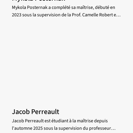
Mykola Posternak a complété sa maîtrise, débuté en
2023 sous la supervision de la Prof. Camelle Robert et
en codirection avec le Prof. Laurent Drissen. Son projet
de recherche portait sur l’étude des propriétés des
régions H II de NGC 4395, une galaxie spirale naine,
dans le cadre du relevé SIGNALS. Le projet visait
également à comparer les propriétés des régions H II
avec celles du gaz diffus ionisé.
Jacob Perreault
Jacob Perreault est étudiant à la maîtrise depuis
l'automne 2025 sous la supervision du professeur