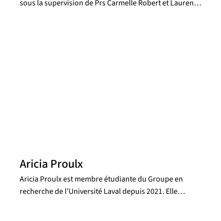
sous la supervision de Prs Carmelle Robert et Laurent
Drissen. Il se consacre à l’étude des régions de
formation stellaire dans les galaxies, galaxies
observées dans le cadre du projet SIGNALS. Grâce à ce
vaste échantillon statistique, son travail cherche à
approfondir la compréhension des interactions entre
les étoiles massives et le gaz environnant.
Aricia Proulx
Aricia Proulx est membre étudiante du Groupe en
recherche de l’Université Laval depuis 2021. Elle
effectua un projet, puis un stage, sur l’ajustement des
raies gaussiennes de nuages moléculaires. En 2022,