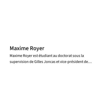
chimique et l'histoire de formation stellaire de cette
galaxie. Elle avait entamé ce projet dans un stage de
recherche à l’été 2025 et dans le cadre d’un cours de
recherche de premier cycle.
Maxime Royer
Maxime Royer est étudiant au doctorat sous la
supervision de Gilles Joncas et vice-président de
l’observatoire du Mont-Cosmos. Il fait l'étude des
nuages de gaz dans notre galaxie grâce à des données
du spectrgraphe imageur SITELLE.