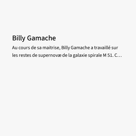
Billy Gamache
Au cours de sa maitrise, Billy Gamache a travaillé sur
les restes de supernovæ de la galaxie spirale M 51. Ces
tombeaux stellaires laissent une signature spectrale et
cinématique particulière dans leurs spectres
d’émission, que l’on peut étudier avec les cubes
hyperspectraux de SITELLE. Le but de son projet était
d’identifier de bons candidats de restes de supernovæ
dans M 51, puis de faire une étude complète de la
population à travers différents paramètres, comme la
métallicité, la dispersion de vitesse et la dynamique de
choc qui est caractéristique de leur nature.