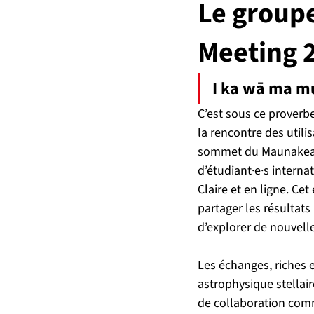
Le groupe
Meeting 
I ka wā ma m
C’est sous ce proverbe
la rencontre des util
sommet du Maunakea à 
d’étudiant·e·s interna
Claire et en ligne. C
partager les résultats
d’explorer de nouvelle
Les échanges, riches e
astrophysique stellair
de collaboration comm