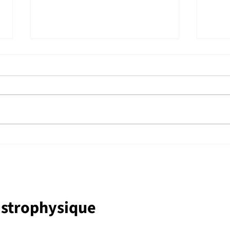
Le groupe en feu à l’assemblée
Une 
annuelle de la CASCA
part
Synt
astrophysique