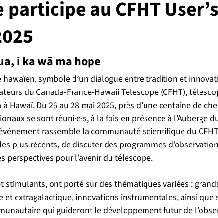
 participe au CFHT User’
2025
ua, i ka wā ma hope
 hawaïen, symbole d’un dialogue entre tradition et innovati
isateurs du Canada-France-Hawaii Telescope (CFHT), télescop
Hawaï. Du 26 au 28 mai 2025, près d’une centaine de cher
tionaux se sont réuni·e·s, à la fois en présence à l’Auberge d
et événement rassemble la communauté scientifique du CFHT 
 les plus récents, de discuter des programmes d’observation 
s perspectives pour l’avenir du télescope.
t stimulants, ont porté sur des thématiques variées : grands 
e et extragalactique, innovations instrumentales, ainsi que 
unautaire qui guideront le développement futur de l’obser