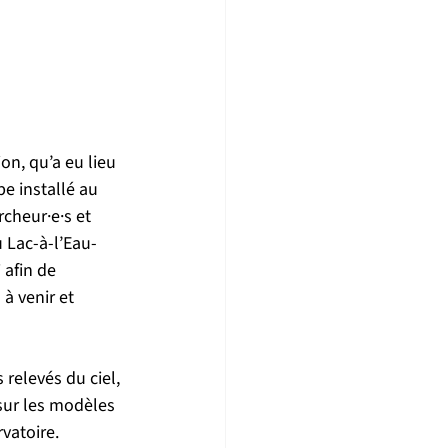
s
on, qu’a eu lieu 
e installé au 
cheur·e·s et 
u Lac-à-l’Eau-
afin de 
à venir et 
relevés du ciel, 
sur les modèles 
vatoire. 